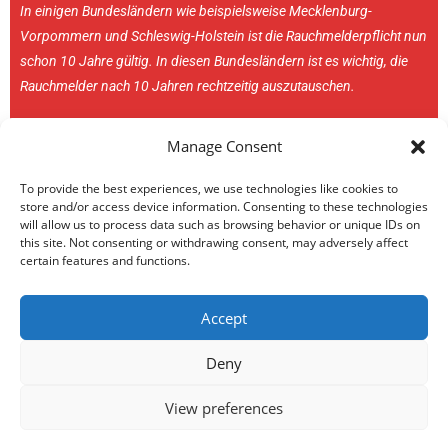
In einigen Bundesländern wie beispielsweise Mecklenburg-
Vorpommern und Schleswig-Holstein ist die Rauchmelderpflicht nun
schon 10 Jahre gültig. In diesen Bundesländern ist es wichtig, die
Rauchmelder nach 10 Jahren rechtzeitig auszutauschen.
Manage Consent
To provide the best experiences, we use technologies like cookies to
store and/or access device information. Consenting to these technologies
will allow us to process data such as browsing behavior or unique IDs on
this site. Not consenting or withdrawing consent, may adversely affect
certain features and functions.
Datenschutz
AGB
Impressum
Cookie-Richtlinie (EU)
Accept
Copyright 2025 / Ludwig Brandschutz GmbH
Deny
View preferences