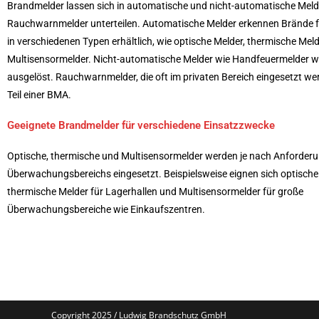
Brandmelder lassen sich in automatische und nicht-automatische Meld
Rauchwarnmelder unterteilen. Automatische Melder erkennen Brände fr
in verschiedenen Typen erhältlich, wie optische Melder, thermische Mel
Multisensormelder. Nicht-automatische Melder wie Handfeuermelder 
ausgelöst. Rauchwarnmelder, die oft im privaten Bereich eingesetzt wer
Teil einer BMA.
Geeignete Brandmelder für verschiedene Einsatzzwecke
Optische, thermische und Multisensormelder werden je nach Anforder
Überwachungsbereichs eingesetzt. Beispielsweise eignen sich optische
thermische Melder für Lagerhallen und Multisensormelder für große
Überwachungsbereiche wie Einkaufszentren.
Copyright 2025 / Ludwig Brandschutz GmbH