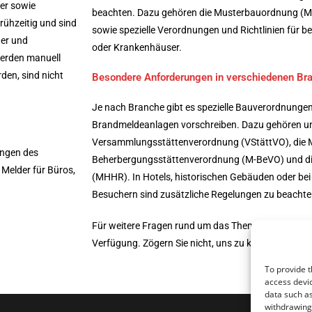
er sowie
beachten. Dazu gehören die Musterbauordnung (
ühzeitig und sind
sowie spezielle Verordnungen und Richtlinien für 
der und
oder Krankenhäuser.
werden manuell
den, sind nicht
Besondere Anforderungen in verschiedenen Br
Je nach Branche gibt es spezielle Bauverordnungen, 
Brandmeldeanlagen vorschreiben. Dazu gehören un
Versammlungsstättenverordnung (VStättVO), die 
ungen des
Beherbergungsstättenverordnung (M-BeVO) und di
 Melder für Büros,
(MHHR). In Hotels, historischen Gebäuden oder bei
Besuchern sind zusätzliche Regelungen zu beachte
Für weitere Fragen rund um das Thema Brandmelde
Verfügung. Zögern Sie nicht, uns zu kontaktieren!
To provide t
access devic
data such as
withdrawing 