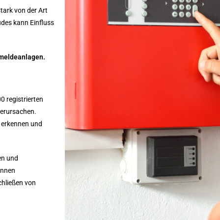
tark von der Art
des kann Einfluss
dmeldeanlagen.
0 registrierten
verursachen.
 erkennen und
en und
önnen
hließen von