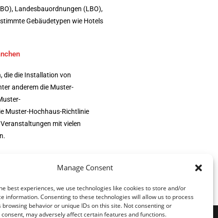
MBO), Landesbauordnungen (LBO),
bestimmte Gebäudetypen wie Hotels
anchen
die die Installation von
ter anderem die Muster-
Muster-
e Muster-Hochhaus-Richtlinie
 Veranstaltungen mit vielen
n.
anlagen stehen wir Ihnen gerne zur
Manage Consent
he best experiences, we use technologies like cookies to store and/or
e information. Consenting to these technologies will allow us to process
 browsing behavior or unique IDs on this site. Not consenting or
consent, may adversely affect certain features and functions.
Datenschutz
AGB
Impressum
Cookie-Richtlinie (EU)